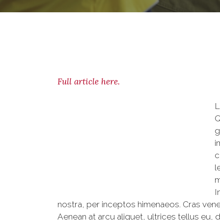
Full article here.
L
Q
g
i
c
l
m
I
nostra, per inceptos himenaeos. Cras venen
Aenean at arcu aliquet, ultrices tellus eu, 