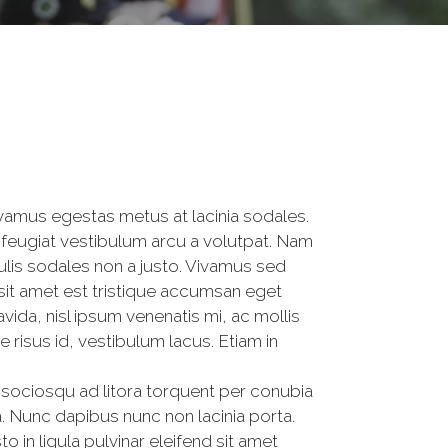
ivamus egestas metus at lacinia sodales.
feugiat vestibulum arcu a volutpat. Nam
ulis sodales non a justo. Vivamus sed
 sit amet est tristique accumsan eget
da, nisl ipsum venenatis mi, ac mollis
risus id, vestibulum lacus. Etiam in
i sociosqu ad litora torquent per conubia
. Nunc dapibus nunc non lacinia porta.
o in ligula pulvinar eleifend sit amet