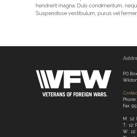
hendrerit magna. Duis condimentum, neque u
Suspendisse vestibulum, purus vel fermentum
Addr
PO Box
Wildom
Contact
Phone:
Fax: 9
M: 12:
T: 12: 
W: 12: