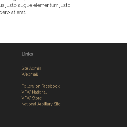
rius justo augue elementum justo.
bero at erat.
Links
Site Admin
Webmail
Follow on Facebook
VFW National
VFW Store
National Auxiliary Site