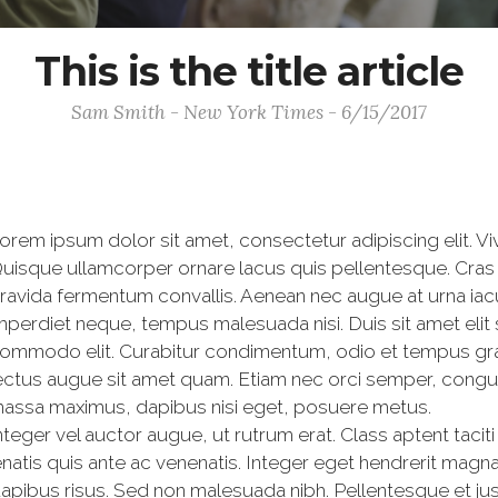
This is the title article
Sam Smith - New York Times - 6/15/2017
orem ipsum dolor sit amet, consectetur adipiscing elit. V
uisque ullamcorper ornare lacus quis pellentesque. Cras 
ravida fermentum convallis. Aenean nec augue at urna iac
mperdiet neque, tempus malesuada nisi. Duis sit amet elit
ommodo elit. Curabitur condimentum, odio et tempus gravi
ectus augue sit amet quam. Etiam nec orci semper, congue 
assa maximus, dapibus nisi eget, posuere metus.
nteger vel auctor augue, ut rutrum erat. Class aptent tacit
atis quis ante ac venenatis. Integer eget hendrerit magna
dapibus risus. Sed non malesuada nibh. Pellentesque et just