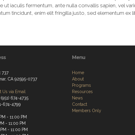
t iaculis fermentum, ante nulla convallis sapien, vel va
 tincidunt, enim elit fringilla justo, sed elementum ex li
ess
Menu
 737
Home
ar, CA 92595-0737
About
Programs
 Us via Email
Resources
 (951) 674-4735
News
51-674-4799
Contact
Members Only
 PM - 11:00 PM
PM - 11:00 PM
 PM - 11:00 PM